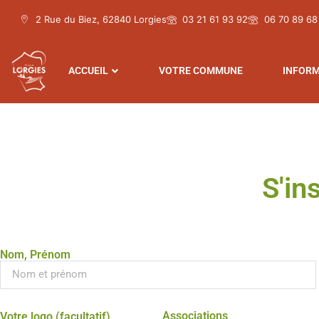
2 Rue du Biez, 62840 Lorgies
03 21 61 93 92
06 70 89 68
ACCUEIL
VOTRE COMMUNE
INFORM
S'in
Nom, Prénom
Associations
Votre logo (facultatif)