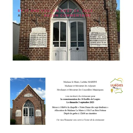
BY
IT AND YOU
ON
AOÛT 24, 2023
AT
1:59 PM
AUCUN COMMENTAIRE