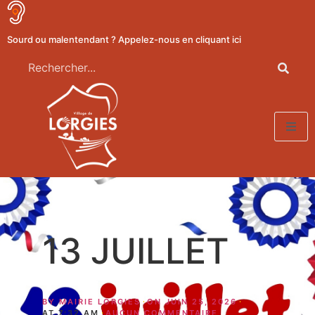
Sourd ou malentendant ? Appelez-nous en cliquant ici
13 JUILLET
BY
MAIRIE LORGIES
ON
JUIN 25, 2026
AT
7:32 AM
AUCUN COMMENTAIRE