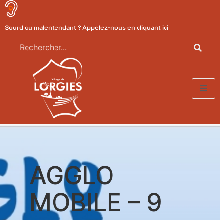
Sourd ou malentendant ? Appelez-nous en cliquant ici
AGGLO
MOBILE – 9