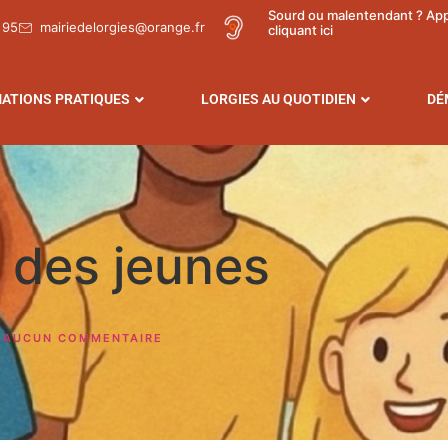
Sourd ou malentendant ? Ap
 95
mairiedelorgies@orange.fr
cliquant ici
ATIONS PRATIQUES
LORGIES AU QUOTIDIEN
DÉ
 des jeunes
AUCUN COMMENTAIRE