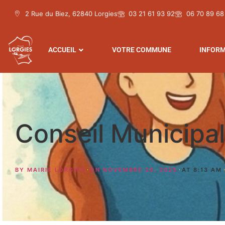
2 Rue du Biez, 62840 Lorgies
03 21 61 93 92
06 70 89 68
ACCUEIL
VOTRE COMMUNE
INFORM
Conseil Municipal
BY
MAIRIE LORGIES
ON
NOVEMBRE 26, 2025
AT
8:13 AM